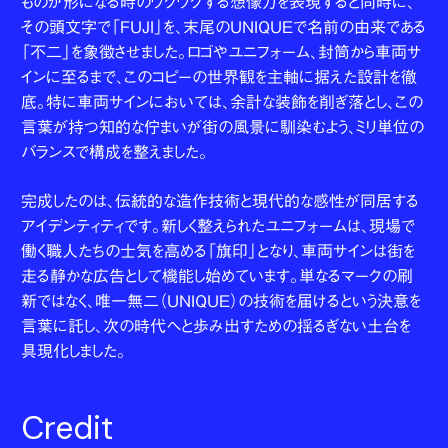
ものが形になる時のワクワクする想像力を表現すると同時に、
その頭文字で「FUJI」を、末尾のUNIQUEで名前の由来である
「不二」を象徴させました。ロゴやユニフォーム、封筒から車両サ
インに至るまで、このコピーの世界観を主軸に据えた設計を徹
底。特に車両サインにおいては、余計な装飾を削ぎ落とし、この
言葉が持つ知的な佇まいが街の風景に馴染むよう、ミリ単位の
バランスで構成を整えました。
完成したのは、伝統的な造作技術と現代的な感性が同居する
アイデンティティです。新しく整えられたユニフォームは、現場で
働く職人たちの士気を高める「旗印」となり、車両サインは街を
走る静かな広告として機能し始めています。単なるマークの刷
新ではなく、唯一無二（UNIQUE）の技術を届けるという決意を
言葉に託し、次の時代へと歩み出すための揺るぎない土台を
具現化しました。
Credit