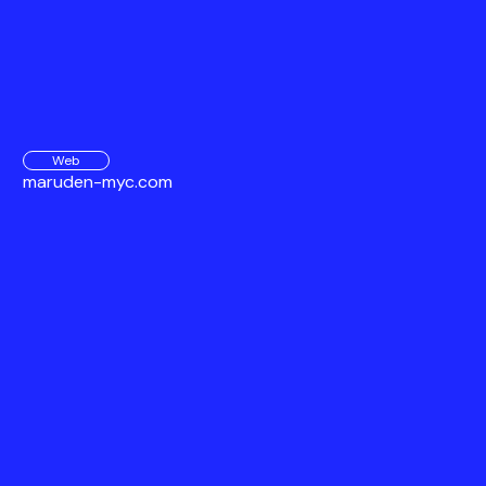
Web
maruden-myc.com