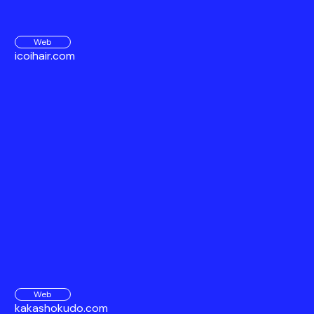
Web
icoihair.com
Web
kakashokudo.com