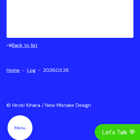
Back to list
Home
-
Log
-
2026.03.26
© Hiroki Kihara / New Mistake Design
Menu
Let's Talk 💬