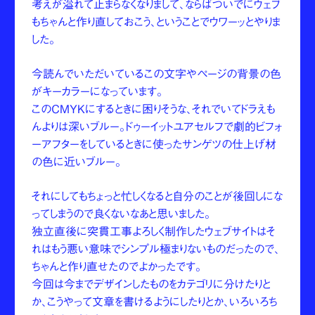
考えが溢れて止まらなくなりまして、ならばついでにウェブ
もちゃんと作り直しておこう、ということでウワーッとやりま
した。
今読んでいただいているこの文字やページの背景の色
がキーカラーになっています。
このCMYKにするときに困りそうな、それでいてドラえも
んよりは深いブルー。ドゥーイットユアセルフで劇的ビフォ
ーアフターをしているときに使ったサンゲツの仕上げ材
の色に近いブルー。
それにしてもちょっと忙しくなると自分のことが後回しにな
ってしまうので良くないなあと思いました。
独立直後に突貫工事よろしく制作したウェブサイトはそ
れはもう悪い意味でシンプル極まりないものだったので、
ちゃんと作り直せたのでよかったです。
今回は今までデザインしたものをカテゴリに分けたりと
か、こうやって文章を書けるようにしたりとか、いろいろち